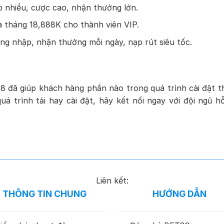
 nhiều, cược cao, nhận thưởng lớn.
à tháng 18,888K cho thành viên VIP.
ng nhập, nhận thưởng mỗi ngày, nạp rút siêu tốc.
88
đã giúp khách hàng phần nào trong quá trình cài đặt t
á trình tải hay cài đặt, hãy kết nối ngay với đội ngũ 
Liên kết:
THÔNG TIN CHUNG
HƯỚNG DẪN