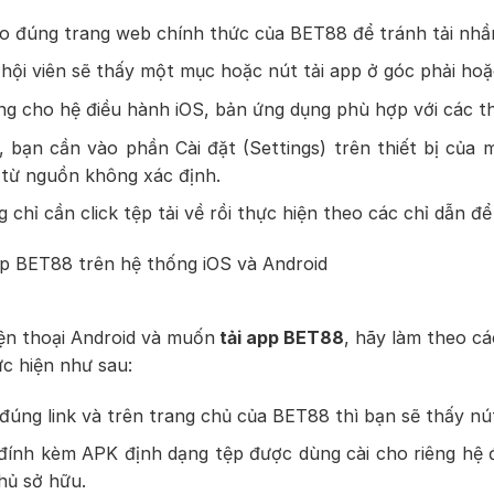
ào đúng trang web chính thức của BET88 để tránh tải nhầ
hội viên sẽ thấy một mục hoặc nút tải app ở góc phải hoặc 
ng cho hệ điều hành iOS, bản ứng dụng phù hợp với các thi
, bạn cần vào phần Cài đặt (Settings) trên thiết bị của 
 từ nguồn không xác định.
 chỉ cần click tệp tải về rồi thực hiện theo các chỉ dẫn để
app BET88 trên hệ thống iOS và Android
ện thoại Android và muốn
tải app BET88
, hãy làm theo cá
ực hiện như sau:
đúng link và trên trang chủ của BET88 thì bạn sẽ thấy nú
e đính kèm APK định dạng tệp được dùng cài cho riêng hệ 
hủ sở hữu.