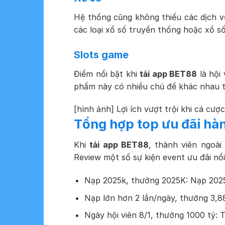
Hệ thống cũng không thiếu các dịch v
các loại xổ số truyền thống hoặc xổ số 
Slots game
Điểm nổi bật khi
tải app BET88
là hội
phẩm này có nhiều chủ đề khác nhau từ
[hình ảnh] Lợi ích vượt trội khi cá cư
Tổng hợp top ưu đãi hà
Khi
tải app BET88
, thành viên ngoà
Review một số sự kiện event ưu đãi nổi
Nạp 2025k, thưởng 2025K: Nạp 2025
Nạp lớn hơn 2 lần/ngày, thưởng 3,
Ngày hội viên 8/1, thưởng 1000 tỷ: 