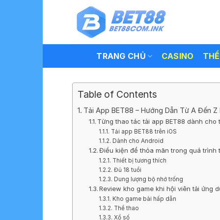
Skip
to
content
TRANG CHỦ
CASINO
THỂ
Table of Contents
Tải App BET88 – Hướng Dẫn Từ A Đến Z 
Từng thao tác tải app BET88 dành cho 
Tải app BET88 trên iOS
Dành cho Android
Điều kiện để thỏa mãn trong quá trình 
Thiết bị tương thích
Đủ 18 tuổi
Dung lượng bộ nhớ trống
Review kho game khi hội viên tải ứng 
Kho game bài hấp dẫn
Thể thao
Xổ số