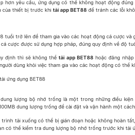
p hơn yêu cầu, ứng dụng có thể không hoạt động đúng h
 của thiết bị trước khi
tải app BET88
để tránh các lỗi k
 tuổi trở lên để tham gia vào các hoạt động cá cược và gi
cá cược được sử dụng hợp pháp, đúng quy định về độ tuổi
y định thì sẽ không thể
tải app BET88
hoặc đăng nhập v
 người dùng khỏi việc tham gia vào các hoạt động có thể 
 tải ứng dụng BET88
 dung lượng bộ nhớ trống là một trong những điều kiện
 100MB dung lượng trống để cài đặt và vận hành một các
 trình tải xuống có thể bị gián đoạn hoặc không hoàn tấ
ạn có thể kiểm tra dung lượng bộ nhớ trống trước khi tải