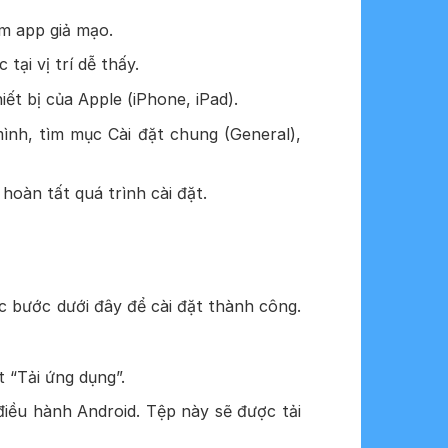
m app giả mạo.
tại vị trí dễ thấy.
ết bị của Apple (iPhone, iPad).
mình, tìm mục Cài đặt chung (General),
 hoàn tất quá trình cài đặt.
c bước dưới đây để cài đặt thành công.
t “Tải ứng dụng”.
điều hành Android. Tệp này sẽ được tải