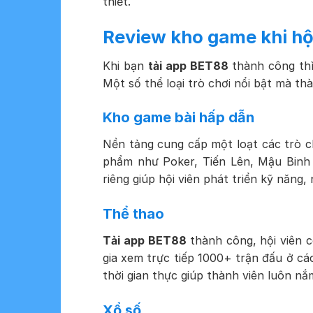
thiết.
Review kho game khi hội
Khi bạn
tải app BET88
thành công thì
Một số thể loại trò chơi nổi bật mà thà
Kho game bài hấp dẫn
Nền tảng cung cấp một loạt các trò ch
phẩm như Poker, Tiến Lên, Mậu Binh 
riêng giúp hội viên phát triển kỹ năng
Thể thao
Tải app BET88
thành công, hội viên
gia xem trực tiếp 1000+ trận đấu ở c
thời gian thực giúp thành viên luôn n
Xổ số