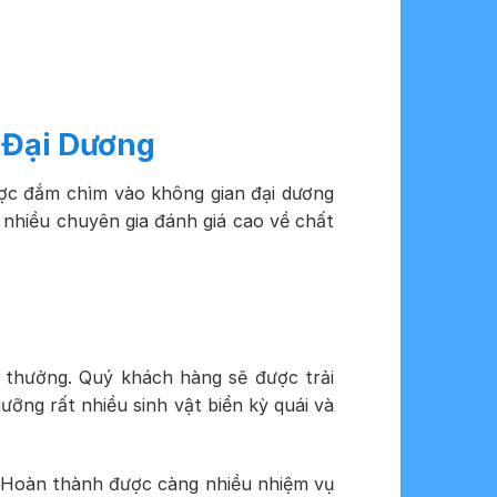
 Đại Dương
được đắm chìm vào không gian đại dương
t nhiều chuyên gia đánh giá cao về chất
 thưởng. Quý khách hàng sẽ được trải
ưỡng rất nhiều sinh vật biển kỳ quái và
i. Hoàn thành được càng nhiều nhiệm vụ