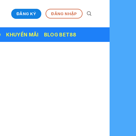
ĐĂNG KÝ
ĐĂNG NHẬP
Ố
KHUYẾN MÃI
BLOG BET88