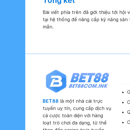
Tổng kết
Bài viết phía trên đã giới thiệu tới hộ
tại hệ thống để nâng cấp kỹ năng săn
mắn.
G
BET88
là một nhà cái trực
C
tuyến uy tín, cung cấp dịch vụ
Q
cá cược toàn diện với hàng
C
loạt trò chơi đa dạng, từ thể