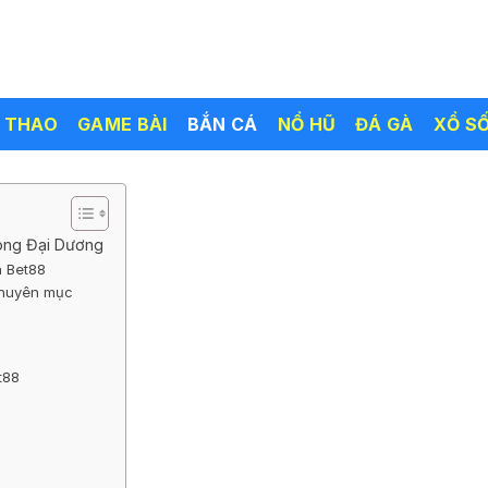
 THAO
GAME BÀI
BẮN CÁ
NỔ HŨ
ĐÁ GÀ
XỔ S
òng Đại Dương
á Bet88
 chuyên mục
t88