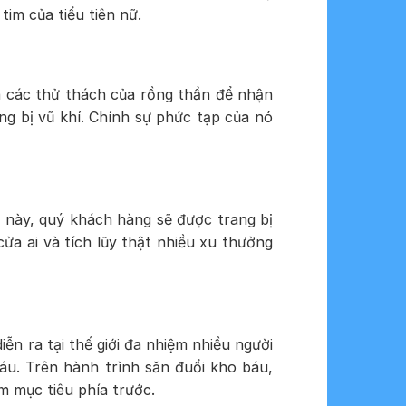
tim của tiểu tiên nữ.
a các thử thách của rồng thần để nhận
ang bị vũ khí. Chính sự phức tạp của nó
g này, quý khách hàng sẽ được trang bị
ửa ai và tích lũy thật nhiều xu thưởng
iễn ra tại thế giới đa nhiệm nhiều người
áu. Trên hành trình săn đuổi kho báu,
m mục tiêu phía trước.