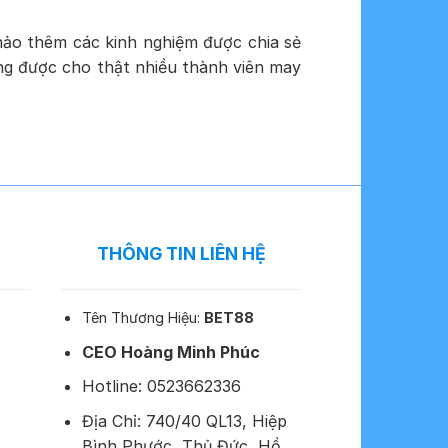
hảo thêm các kinh nghiệm được chia sẻ
ng được cho thật nhiều thành viên may
THÔNG TIN LIÊN HỆ
Tên Thương Hiệu:
BET88
CEO Hoàng Minh Phúc
Hotline: 0523662336
Địa Chỉ: 740/40 QL13, Hiệp
Bình Phước, Thủ Đức, Hồ