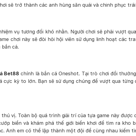
hơi sẽ trở thành các anh hùng săn quái và chinh phục trái 
nhiệm vụ tương đối khó nhằn. Người chơi sẽ phải vượt qu
me chơi này sẽ đòi hỏi hội viên sử dụng linh hoạt các tr
ủ bắn cá.
cá Bet88
chính là bắn cá Oneshot. Tại trò chơi đổi thưởn
 cực kỳ to lớn. Bạn sẽ sử dụng chúng để vượt qua từng c
thú vị. Toàn bộ quá trình giải trí của tựa game này được d
cướp biển và khám phá thế giới biển khơi để tìm ra kho b
c. Anh em có thể lập thành một đội để cùng nhau kiếm tì