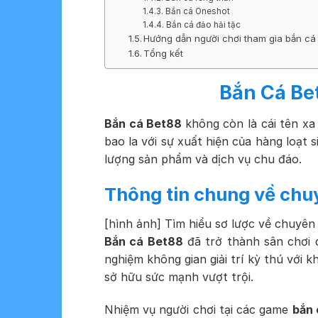
Bắn cá Oneshot
Bắn cá đảo hải tặc
Hướng dẫn người chơi tham gia bắn cá
Tổng kết
Bắn Cá Be
Bắn cá
Bet88
không còn là cái tên xa
bao la với sự xuất hiện của hàng loạt 
lượng sản phẩm và dịch vụ chu đáo.
Thông tin chung về chu
[hình ảnh] Tìm hiểu sơ lược về chuyê
Bắn cá Bet88
đã trở thành sân chơi 
nghiệm không gian giải trí kỳ thú với 
sở hữu sức mạnh vượt trội.
Nhiệm vụ người chơi tại các game
bắn 