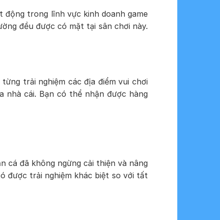
ạt động trong lĩnh vực kinh doanh game
ường đều được có mặt tại sân chơi này.
từng trải nghiệm các địa điểm vui chơi
a nhà cái. Bạn có thể nhận được hàng
n cá đã không ngừng cải thiện và nâng
 được trải nghiệm khác biệt so với tất