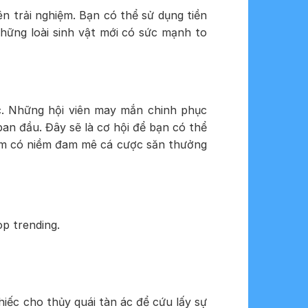
n trải nghiệm. Bạn có thể sử dụng tiền
hững loài sinh vật mới có sức mạnh to
. Những hội viên may mắn chinh phục
ban đầu. Đây sẽ là cơ hội để bạn có thể
 em có niềm đam mê cá cược săn thưởng
op trending.
hiếc cho thủy quái tàn ác để cứu lấy sự