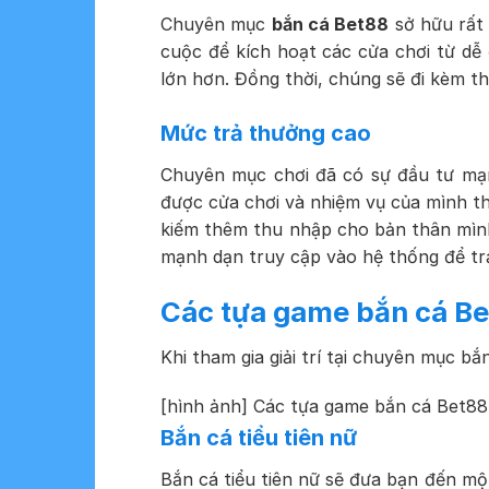
Chuyên mục
bắn cá Bet88
sở hữu rất 
cuộc để kích hoạt các cửa chơi từ dễ
lớn hơn. Đồng thời, chúng sẽ đi kèm t
Mức trả thưởng cao
Chuyên mục chơi đã có sự đầu tư mạ
được cửa chơi và nhiệm vụ của mình thì
kiếm thêm thu nhập cho bản thân mình
mạnh dạn truy cập vào hệ thống để trả
Các tựa game bắn cá Be
Khi tham gia giải trí tại chuyên mục b
[hình ảnh] Các tựa game bắn cá Bet88 
Bắn cá tiểu tiên nữ
Bắn cá tiểu tiên nữ sẽ đưa bạn đến một