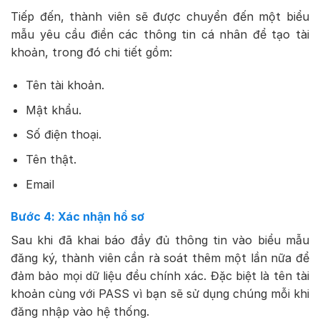
Tiếp đến, thành viên sẽ được chuyển đến một biểu
mẫu yêu cầu điền các thông tin cá nhân để tạo tài
khoản, trong đó chi tiết gồm:
Tên tài khoản.
Mật khẩu.
Số điện thoại.
Tên thật.
Email
Bước 4: Xác nhận hồ sơ
Sau khi đã khai báo đầy đủ thông tin vào biểu mẫu
đăng ký, thành viên cần rà soát thêm một lần nữa để
đảm bảo mọi dữ liệu đều chính xác. Đặc biệt là tên tài
khoản cùng với PASS vì bạn sẽ sử dụng chúng mỗi khi
đăng nhập vào hệ thống.