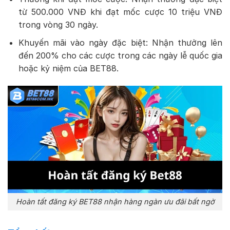
từ 500.000 VNĐ khi đạt mốc cược 10 triệu VNĐ
trong vòng 30 ngày.
Khuyến mãi vào ngày đặc biệt: Nhận thưởng lên
đến 200% cho các cược trong các ngày lễ quốc gia
hoặc kỷ niệm của BET88.
Hoàn tất đăng ký BET88 nhận hàng ngàn ưu đãi bất ngờ