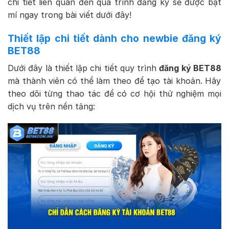
chi tiết liên quan đến quá trình đăng ký sẽ được bật
mí ngay trong bài viết dưới đây!
Thiết lập chi tiết dành cho newbie đăng ký
BET88
Dưới đây là thiết lập chi tiết quy trình
đăng ký BET88
mà thành viên có thể làm theo để tạo tài khoản. Hãy
theo dõi từng thao tác để có cơ hội thử nghiệm mọi
dịch vụ trên nền tảng: