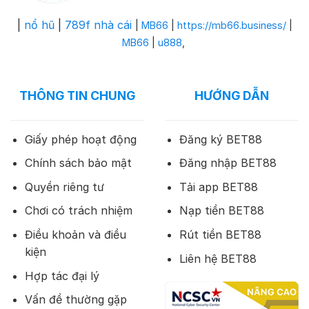
|
nổ hũ
|
789f nhà cái
|
MB66
|
https://mb66.business/
|
MB66
|
u888
,
THÔNG TIN CHUNG
HƯỚNG DẪN
Giấy phép hoạt động
Đăng ký BET88
Chính sách bảo mật
Đăng nhập BET88
Quyền riêng tư
Tải app BET88
Chơi có trách nhiệm
Nạp tiền BET88
Điều khoản và điều
Rút tiền BET88
kiện
Liên hệ BET88
Hợp tác đại lý
Vấn đề thường gặp