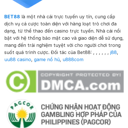
BET88
là một nhà cái trực tuyến uy tín, cung cấp
dịch vụ cá cược toàn diện với hàng loạt trò chơi đa
dạng, từ thể thao đến casino trực tuyến. Nhà cái nổi
bật với hệ thống bảo mật cao và giao diện dễ sử dụng,
mang đến trải nghiệm tuyệt vời cho người chơi trong
suốt quá trình cược. Đối tác của Bet88:
, , , , , ,
j88
,
uu88 casino
,
game nổ hũ
,
u888com